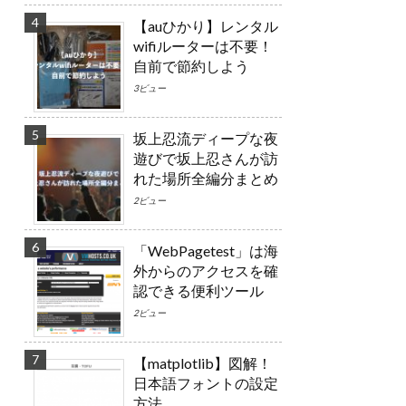
【auひかり】レンタル
wifiルーターは不要！
自前で節約しよう
3ビュー
坂上忍流ディープな夜
遊びで坂上忍さんが訪
れた場所全編分まとめ
2ビュー
「WebPagetest」は海
外からのアクセスを確
認できる便利ツール
2ビュー
【matplotlib】図解！
日本語フォントの設定
方法