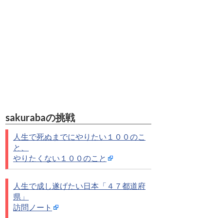
sakurabaの挑戦
人生で死ぬまでにやりたい１００のこ
と、
やりたくない１００のこと
人生で成し遂げたい日本「４７都道府
県」
訪問ノート