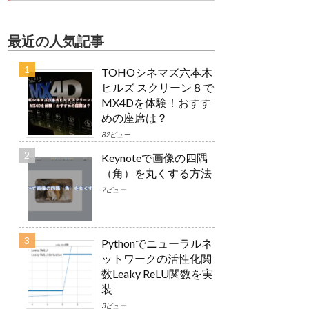
最近の人気記事
TOHOシネマズ六本木
ヒルズ スクリーン８で
MX4Dを体験！おすす
めの座席は？
82ビュー
Keynoteで画像の四隅
（角）を丸くする方法
7ビュー
Pythonでニューラルネ
ットワークの活性化関
数Leaky ReLU関数を実
装
3ビュー