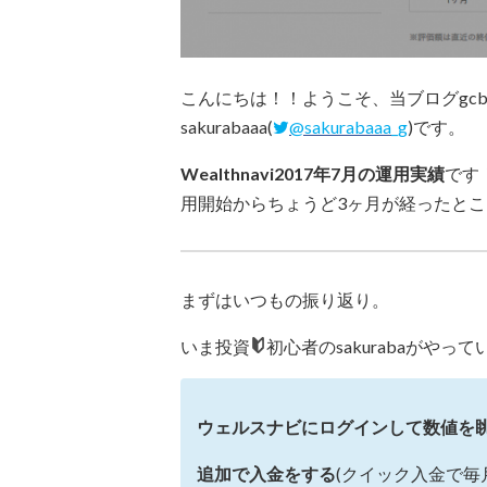
こんにちは！！ようこそ、当ブログgcbg
sakurabaaa(
@sakurabaaa_g
)です。
Wealthnavi2017年7月の運用実績
です
用開始からちょうど3ヶ月が経ったと
まずはいつもの振り返り。
いま投資
初心者のsakurabaがや
ウェルスナビにログインして数値を眺
追加で入金をする
(クイック入金で毎