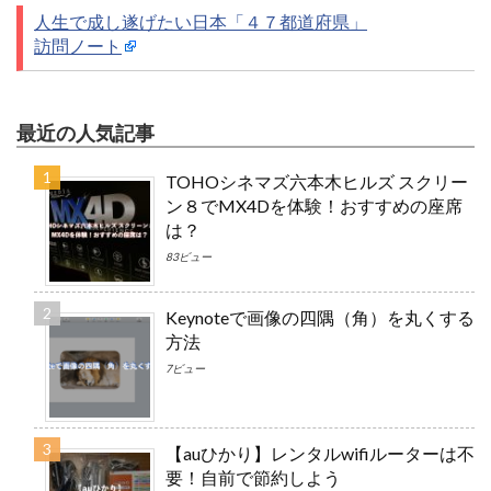
人生で成し遂げたい日本「４７都道府県」
訪問ノート
最近の人気記事
TOHOシネマズ六本木ヒルズ スクリー
ン８でMX4Dを体験！おすすめの座席
は？
83ビュー
Keynoteで画像の四隅（角）を丸くする
方法
7ビュー
【auひかり】レンタルwifiルーターは不
要！自前で節約しよう