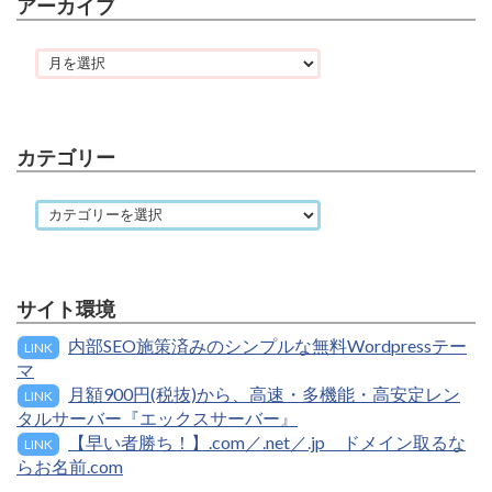
アーカイブ
カテゴリー
サイト環境
内部SEO施策済みのシンプルな無料Wordpressテー
LINK
マ
月額900円(税抜)から、高速・多機能・高安定レン
LINK
タルサーバー『エックスサーバー』
【早い者勝ち！】.com／.net／.jp ドメイン取るな
LINK
らお名前.com