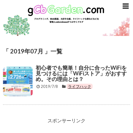
gCbGarden
ライフスタイル
ガジェット
ライフハック
「 2019年07月 」一覧
資産運用
初心者でも簡単！自分に合ったWiFiを
英語
見つけるには「WiFiストア」がおすす
め。その理由とは？
趣味とエンタメ
2019/7/8
ライフハック
プログラミング
ごはん
スポンサーリンク
スターバックス