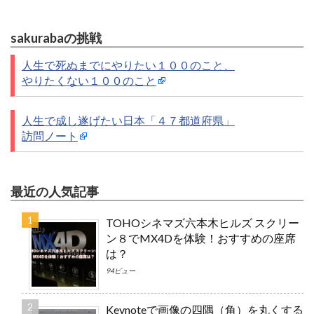
sakurabaの挑戦
人生で死ぬまでにやりたい１００のこと、
やりたくない１００のこと
人生で成し遂げたい日本「４７都道府県」
訪問ノート
最近の人気記事
TOHOシネマズ六本木ヒルズ スクリー
ン８でMX4Dを体験！おすすめの座席
は？
94ビュー
Keynoteで画像の四隅（角）を丸くする