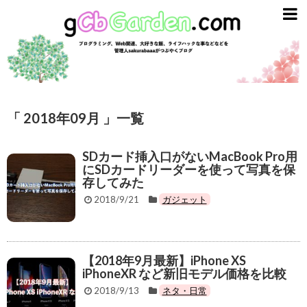
gCbGarden
ライフスタイル
ガジェット
ライフハック
「 2018年09月 」一覧
資産運用
SDカード挿入口がないMacBook Pro用
英語
にSDカードリーダーを使って写真を保
存してみた
趣味とエンタメ
2018/9/21
ガジェット
プログラミング
ごはん
【2018年9月最新】iPhone XS
iPhoneXR など新旧モデル価格を比較
スターバックス
2018/9/13
ネタ・日常