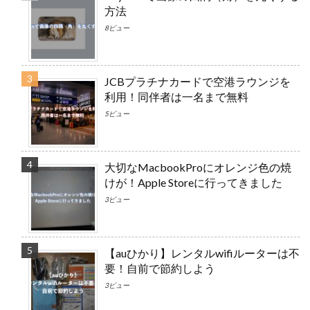
方法
8ビュー
JCBプラチナカードで空港ラウンジを
利用！同伴者は一名まで無料
5ビュー
大切なMacbookProにオレンジ色の焼
けが！Apple Storeに行ってきました
3ビュー
【auひかり】レンタルwifiルーターは不
要！自前で節約しよう
3ビュー