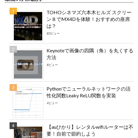
TOHOシネマズ六本木ヒルズ スクリー
ン８でMX4Dを体験！おすすめの座席
は？
83ビュー
Keynoteで画像の四隅（角）を丸くする
方法
8ビュー
Pythonでニューラルネットワークの活
性化関数Leaky ReLU関数を実装
4ビュー
【auひかり】レンタルwifiルーターは不
要！自前で節約しよう