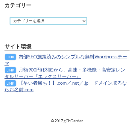
カテゴリー
サイト環境
内部SEO施策済みのシンプルな無料Wordpressテー
LINK
マ
月額900円(税抜)から、高速・多機能・高安定レン
LINK
タルサーバー『エックスサーバー』
【早い者勝ち！】.com／.net／.jp ドメイン取るな
LINK
らお名前.com
© 2017
gCbGarden