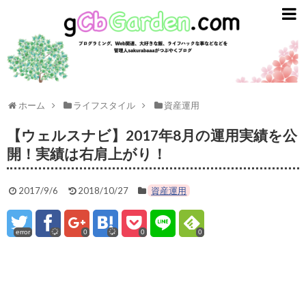
gCbGarden
ライフスタイル
ガジェット
ライフハック
ホーム
ライフスタイル
資産運用
資産運用
【ウェルスナビ】2017年8月の運用実績を公
開！実績は右肩上がり！
英語
2017/9/6
2018/10/27
資産運用
趣味とエンタメ
プログラミング
error
0
0
0
ごはん
スターバックス