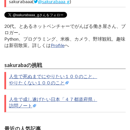
sakurabaaa(
@sakurabaaa_g
)
20代。とあるネットベンチャーでがんばる働き屋さん、ブ
ロガー。
Python、プログラミング、米株、カメラ、野球観戦。趣味
は新宿散策。詳しくは
Profile
へ
sakurabaの挑戦
人生で死ぬまでにやりたい１００のこと、
やりたくない１００のこと
人生で成し遂げたい日本「４７都道府県」
訪問ノート
最近の人気記事