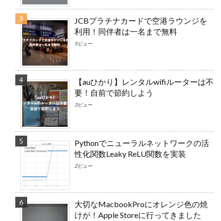
JCBプラチナカードで空港ラウンジを
利用！同伴者は一名まで無料
5ビュー
【auひかり】レンタルwifiルーターは不
要！自前で節約しよう
3ビュー
Pythonでニューラルネットワークの活
性化関数Leaky ReLU関数を実装
2ビュー
大切なMacbookProにオレンジ色の焼
けが！Apple Storeに行ってきました