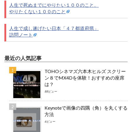
人生で死ぬまでにやりたい１００のこと、
やりたくない１００のこと
人生で成し遂げたい日本「４７都道府県」
訪問ノート
最近の人気記事
TOHOシネマズ六本木ヒルズ スクリー
ン８でMX4Dを体験！おすすめの座席
は？
88ビュー
Keynoteで画像の四隅（角）を丸くする
方法
6ビュー