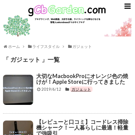
gCbGarden
ライフスタイル
ガジェット
ライフハック
ホーム
ライフスタイル
ガジェット
資産運用
「 ガジェット 」一覧
英語
大切なMacbookProにオレンジ色の焼
けが！Apple Storeに行ってきました
趣味とエンタメ
2019/6/12
ガジェット
プログラミング
ごはん
【レビューと口コミ】コードレス掃除
スターバックス
機シャーク！一人暮らしに最適！軽量
で強吸引