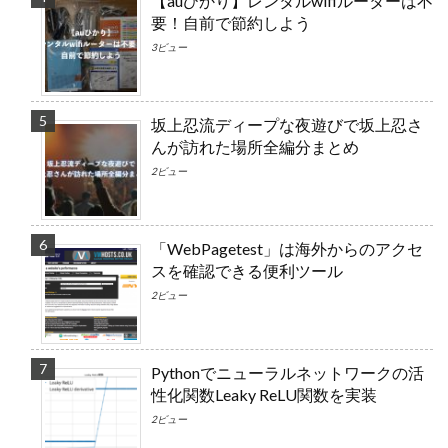
【auひかり】レンタルwifiルーターは不
要！自前で節約しよう
3ビュー
坂上忍流ディープな夜遊びで坂上忍さ
んが訪れた場所全編分まとめ
2ビュー
「WebPagetest」は海外からのアクセ
スを確認できる便利ツール
2ビュー
Pythonでニューラルネットワークの活
性化関数Leaky ReLU関数を実装
2ビュー