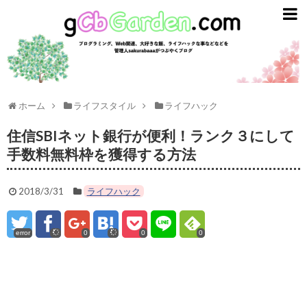
gCbGarden
ライフスタイル
ガジェット
ライフハック
ホーム
ライフスタイル
ライフハック
資産運用
住信SBIネット銀行が便利！ランク３にして
手数料無料枠を獲得する方法
英語
2018/3/31
ライフハック
趣味とエンタメ
プログラミング
error
0
0
0
ごはん
スターバックス