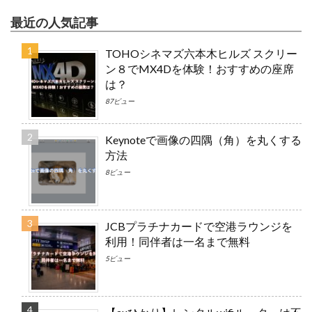
最近の人気記事
TOHOシネマズ六本木ヒルズ スクリー
ン８でMX4Dを体験！おすすめの座席
は？
87ビュー
Keynoteで画像の四隅（角）を丸くする
方法
8ビュー
JCBプラチナカードで空港ラウンジを
利用！同伴者は一名まで無料
5ビュー