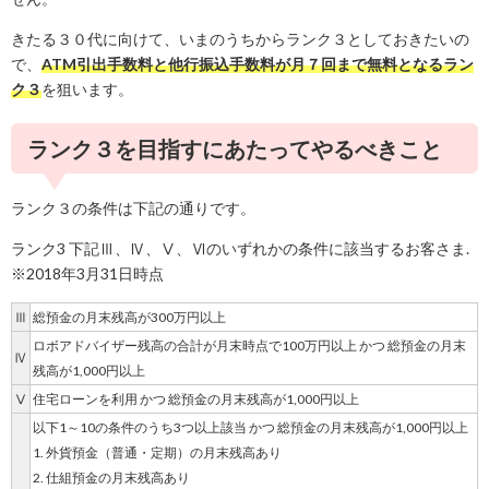
きたる３０代に向けて、いまのうちからランク３としておきたいの
で、
ATM引出手数料と他行振込手数料が月７回まで無料となるラン
ク３
を狙います。
ランク３を目指すにあたってやるべきこと
ランク３の条件は下記の通りです。
ランク3 下記Ⅲ、Ⅳ、Ⅴ、Ⅵのいずれかの条件に該当するお客さま.
※2018年3月31日時点
Ⅲ
総預金の月末残高が300万円以上
ロボアドバイザー残高の合計が月末時点で100万円以上 かつ 総預金の月末
Ⅳ
残高が1,000円以上
Ⅴ
住宅ローンを利用 かつ 総預金の月末残高が1,000円以上
以下1～10の条件のうち3つ以上該当 かつ 総預金の月末残高が1,000円以上
1. 外貨預金（普通・定期）の月末残高あり
2. 仕組預金の月末残高あり