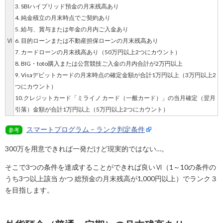
3. SBIハイブリッド預金の月末残高あり
4. 純金積立の月末時点でご契約あり
5. 給与、賞与または年金の月内ご入金あり
Ⅵ
6. 目的ローンまたは不動産担保ローンの月末残高あり
7. カードローンの月末残高あり（50万円以上2つにカウント）
8. BIG・toto購入または公営競技ご入金の月内合計が2万円以上
9. Visaデビットカードの月末時点の確定金額が合計1万円以上（3万円以上2
つにカウント）
10.クレジットカード「ミライノ カード（一般カード）」の当月確定（翌月
引落）金額が合計1万円以上（5万円以上2つにカウント）
スマートプログラム – ランク判定条件
参考
300万を用意できれば一発だけど現実的ではない…。
そこで3つの条件を達成することができれば良いⅥ（1～10の条件の
うち3つ以上該当 かつ 総預金の月末残高が1,000円以上）でランク３
を目指します。