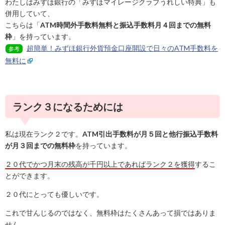
わたしはみずほ銀行の「みずほマイレージクラブうれしい特典」も
併用していて、
こちらは「
ATM時間外手数料無料と振込手数料月４回までの無料
枠
」を持っています。
超簡単！みずほ銀行外貨預金口座開設で日々のATM手数料を
参考
無料に
ランク３になるためには
私は現在ランク２です。
ATM引出手数料が月５回と他行振込手数料
が月３回までの無料枠
を持っています。
２０代でかつ月末の残高が千円以上であればランク２を獲得
するこ
とができます。
２０代にとっても優しいです。
これで甘んじるのではなく、無料枠はたくさんあって損ではありま
せん。