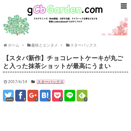
gCbGarden
ライフスタイル
ガジェット
ライフハック
ホーム
趣味とエンタメ
スターバックス
資産運用
【スタバ新作】チョコレートケーキが丸ご
と入った抹茶ショットが最高にうまい
英語
2017/6/14
スターバックス
趣味とエンタメ
プログラミング
error
0
0
0
ごはん
スターバックス