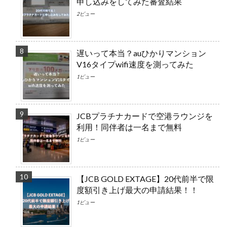
申し込みをしてみた審査結果
2ビュー
遅いって本当？auひかりマンション
V16タイプwifi速度を測ってみた
1ビュー
JCBプラチナカードで空港ラウンジを
利用！同伴者は一名まで無料
1ビュー
【JCB GOLD EXTAGE】20代前半で限
度額引き上げ最大の申請結果！！
1ビュー