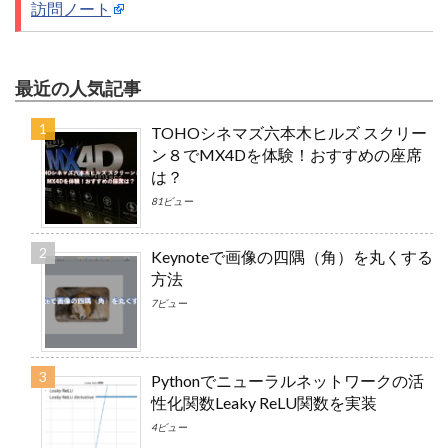
訪問ノート
最近の人気記事
TOHOシネマズ六本木ヒルズ スクリー
ン８でMX4Dを体験！おすすめの座席
は？
81ビュー
Keynoteで画像の四隅（角）を丸くする
方法
7ビュー
Pythonでニューラルネットワークの活
性化関数Leaky ReLU関数を実装
4ビュー