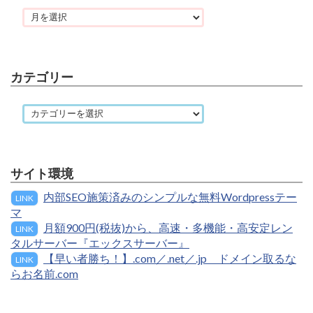
カテゴリー
サイト環境
内部SEO施策済みのシンプルな無料Wordpressテー
LINK
マ
月額900円(税抜)から、高速・多機能・高安定レン
LINK
タルサーバー『エックスサーバー』
【早い者勝ち！】.com／.net／.jp ドメイン取るな
LINK
らお名前.com