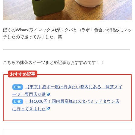
ぼくのWimax(ワイマックス)がスタバとコラボ！色合いが絶妙にマッ
チしたので撮ってみました。笑
こちらの抹茶スイーツまとめ記事もおすすめです！！
【東京】必ず一度は行きたい都内にある「抹茶スイ
LINK
ーツ」専門店６選
一杯1000円！国内最高峰のスタバミッドタウン店
LINK
に行ってきました