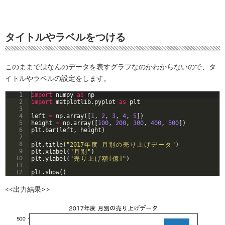
タイトルやラベルをつける
このままではなんのデータを表すグラフなのかわからないので、タ
イトルやラベルの設定をします。
1
import
numpy
as
np
2
import
matplotlib
.
pyplot
as
plt
3
4
left
=
np
.
array
([
1
, 
2
, 
3
, 
4
, 
5
])
5
height
=
np
.
array
([
100
, 
200
, 
300
, 
400
, 
500
])
6
plt
.
bar
(
left
, 
height
)
7
8
plt
.
title
(
"2017
年
度
月
別
の
売
り
上
げ
デ
ー
タ
"
)
9
plt
.
xlabel
(
"
月
別
"
)
10
plt
.
ylabel
(
"
売
り
上
げ
額
[
億
]"
)
11
12
plt
.
show
(
)
<<出力結果>>