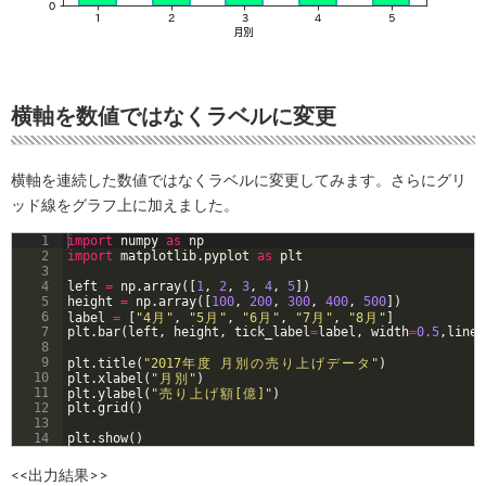
横軸を数値ではなくラベルに変更
横軸を連続した数値ではなくラベルに変更してみます。さらにグリ
ッド線をグラフ上に加えました。
1
import
numpy
as
np
2
import
matplotlib
.
pyplot
as
plt
3
4
left
=
np
.
array
([
1
, 
2
, 
3
, 
4
, 
5
])
5
height
=
np
.
array
([
100
, 
200
, 
300
, 
400
, 
500
])
6
label
=
[
"4
月
"
, 
"5
月
"
, 
"6
月
"
, 
"7
月
"
, 
"8
月
"
]
7
plt
.
bar
(
left
, 
height
, 
tick_label
=
label
, 
width
=
0.5
,
linew
8
9
plt
.
title
(
"2017
年
度
月
別
の
売
り
上
げ
デ
ー
タ
"
)
10
plt
.
xlabel
(
"
月
別
"
)
11
plt
.
ylabel
(
"
売
り
上
げ
額
[
億
]"
)
12
plt
.
grid
(
)
13
14
plt
.
show
(
)
<<出力結果>>