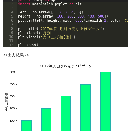
1
import
numpy
as
np
2
import
matplotlib
.
pyplot
as
plt
3
4
left
=
np
.
array
([
1
, 
2
, 
3
, 
4
, 
5
])
5
height
=
np
.
array
([
100
, 
200
, 
300
, 
400
, 
500
])
6
plt
.
bar
(
left
, 
height
, 
width
=
0.5
,
linewidth
=
2
, 
color
=
"#00
7
8
plt
.
title
(
"2017
年
度
月
別
の
売
り
上
げ
デ
ー
タ
"
)
9
plt
.
xlabel
(
"
月
別
"
)
10
plt
.
ylabel
(
"
売
り
上
げ
額
[
億
]"
)
11
12
plt
.
show
(
)
<<出力結果>>