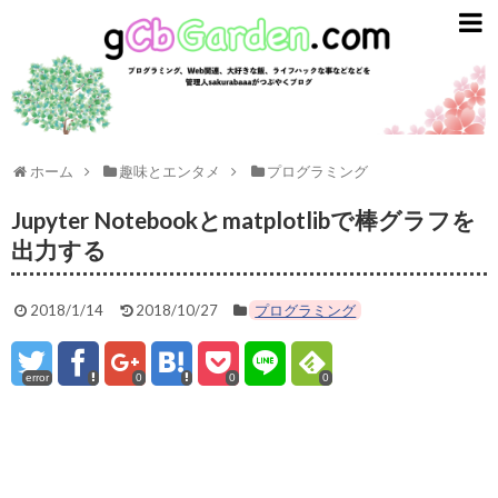
gCbGarden
ライフスタイル
ガジェット
ライフハック
ホーム
趣味とエンタメ
プログラミング
資産運用
Jupyter Notebookとmatplotlibで棒グラフを
出力する
英語
2018/1/14
2018/10/27
プログラミング
趣味とエンタメ
プログラミング
error
0
0
0
ごはん
スターバックス