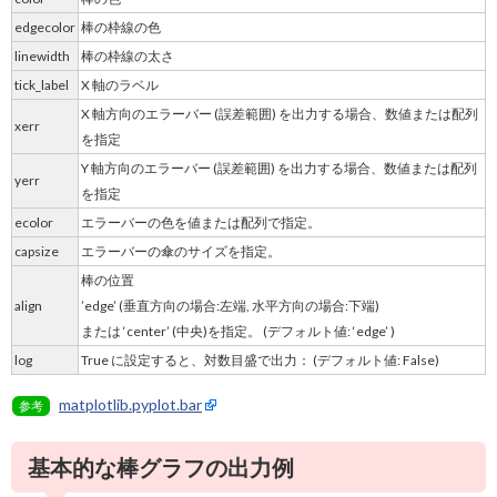
edgecolor
棒の枠線の色
linewidth
棒の枠線の太さ
tick_label
X 軸のラベル
X 軸方向のエラーバー (誤差範囲) を出力する場合、数値または配列
xerr
を指定
Y 軸方向のエラーバー (誤差範囲) を出力する場合、数値または配列
yerr
を指定
ecolor
エラーバーの色を値または配列で指定。
capsize
エラーバーの傘のサイズを指定。
棒の位置
align
’edge’ (垂直方向の場合:左端, 水平方向の場合:下端)
または ‘center’ (中央)を指定。 (デフォルト値: ‘edge’ )
log
True に設定すると、対数目盛で出力： (デフォルト値: False)
matplotlib.pyplot.bar
参考
基本的な棒グラフの出力例