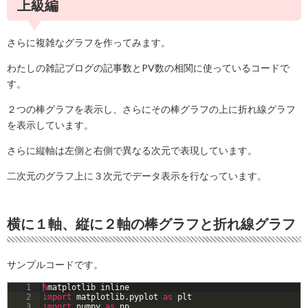
上級編
さらに複雑なグラフを作ってみます。
わたしの雑記ブログの記事数とPV数の相関に使っているコードで
す。
２つの棒グラフを表示し、さらにその棒グラフの上に折れ線グラフ
を表示しています。
さらに縦軸は左側と右側で異なる次元で表現しています。
二次元のグラフ上に３次元でデータ表示を行なっています。
横に１軸、縦に２軸の棒グラフと折れ線グラフ
サンプルコードです。
1
%
matplotlib
inline
2
import
matplotlib
.
pyplot
as
plt
3
import
numpy
as
np