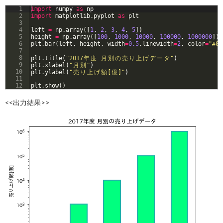
1
import
numpy
as
np
2
import
matplotlib
.
pyplot
as
plt
3
4
left
=
np
.
array
([
1
, 
2
, 
3
, 
4
, 
5
])
5
height
=
np
.
array
([
100
, 
1000
, 
10000
, 
100000
, 
1000000
])
6
plt
.
bar
(
left
, 
height
, 
width
=
0.5
,
linewidth
=
2
, 
color
=
"#00
7
8
plt
.
title
(
"2017
年
度
月
別
の
売
り
上
げ
デ
ー
タ
"
)
9
plt
.
xlabel
(
"
月
別
"
)
10
plt
.
ylabel
(
"
売
り
上
げ
額
[
億
]"
)
11
12
plt
.
show
(
)
<<出力結果>>