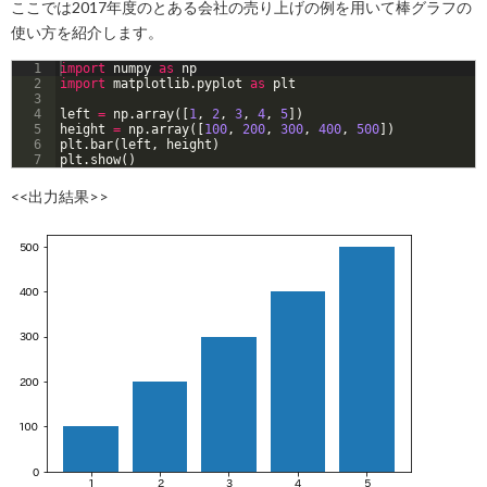
ここでは2017年度のとある会社の売り上げの例を用いて棒グラフの
使い方を紹介します。
1
import
numpy
as
np
2
import
matplotlib
.
pyplot
as
plt
3
4
left
=
np
.
array
([
1
, 
2
, 
3
, 
4
, 
5
])
5
height
=
np
.
array
([
100
, 
200
, 
300
, 
400
, 
500
])
6
plt
.
bar
(
left
, 
height
)
7
plt
.
show
(
)
<<出力結果>>