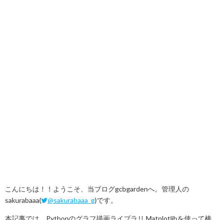
クレジットカード
ネタ・日常
機械学習
ブログ運営
カスタマイズ
運営報告
WordPress
プロフィール
お問い合わせ
こんにちは！！ようこそ、当ブログgcbgardenへ。管理人の
サイトマップ
sakurabaaa(
@sakurabaaa_g
)です。
本記事では、Pythonのグラフ描画ライブラリ Matplotlibを使って棒