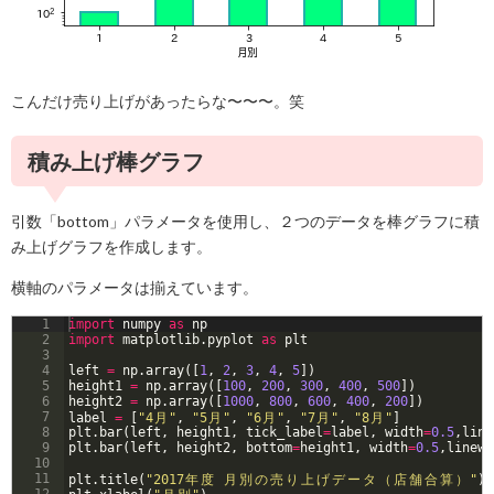
こんだけ売り上げがあったらな〜〜〜。笑
積み上げ棒グラフ
引数「bottom」パラメータを使用し、２つのデータを棒グラフに積
み上げグラフを作成します。
横軸のパラメータは揃えています。
1
import
numpy
as
np
2
import
matplotlib
.
pyplot
as
plt
3
4
left
=
np
.
array
([
1
, 
2
, 
3
, 
4
, 
5
])
5
height1
=
np
.
array
([
100
, 
200
, 
300
, 
400
, 
500
])
6
height2
=
np
.
array
([
1000
, 
800
, 
600
, 
400
, 
200
])
7
label
=
[
"4
月
"
, 
"5
月
"
, 
"6
月
"
, 
"7
月
"
, 
"8
月
"
]
8
plt
.
bar
(
left
, 
height1
, 
tick_label
=
label
, 
width
=
0.5
,
line
9
plt
.
bar
(
left
, 
height2
, 
bottom
=
height1
, 
width
=
0.5
,
linewi
10
11
plt
.
title
(
"2017
年
度
月
別
の
売
り
上
げ
デ
ー
タ
（
店
舗
合
算
）
"
)