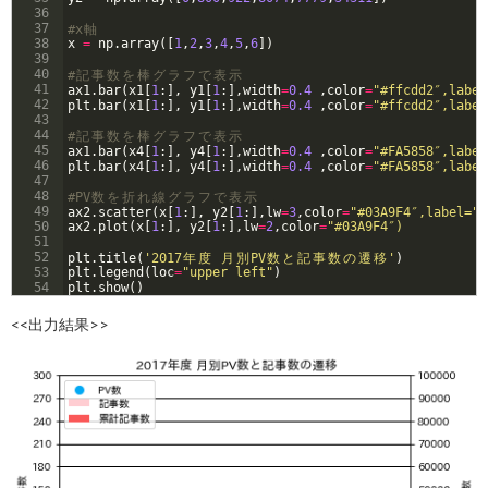
36
37
#x
軸
38
x
=
np
.
array
([
1
,
2
,
3
,
4
,
5
,
6
])
39
40
#
記
事
数
を
棒
グ
ラ
フ
で
表
示
41
ax1
.
bar
(
x1
[
1
:
]
, 
y1
[
1
:
]
,
width
=
0.4
 ,
color
=
"#ffcdd2″,label
42
plt
.
bar
(
x1
[
1
:
]
, 
y1
[
1
:
]
,
width
=
0.4
 ,
color
=
"#ffcdd2″,label
43
44
#
記
事
数
を
棒
グ
ラ
フ
で
表
示
45
ax1
.
bar
(
x4
[
1
:
]
, 
y4
[
1
:
]
,
width
=
0.4
 ,
color
=
"#FA5858″,label
46
plt
.
bar
(
x4
[
1
:
]
, 
y4
[
1
:
]
,
width
=
0.4
 ,
color
=
"#FA5858″,label
47
48
#PV
数
を
折
れ
線
グ
ラ
フ
で
表
示
49
ax2
.
scatter
(
x
[
1
:
]
, 
y2
[
1
:
]
,
lw
=
3
,
color
=
"#03A9F4″,label="
P
50
ax2
.
plot
(
x
[
1
:
]
, 
y2
[
1
:
]
,
lw
=
2
,
color
=
"#03A9F4″)
51
52
plt
.
title
(
'2017
年
度
月
別
PV
数
と
記
事
数
の
遷
移
'
)
53
plt
.
legend
(
loc
=
"upper left"
)
54
plt
.
show
(
)
<<出力結果>>