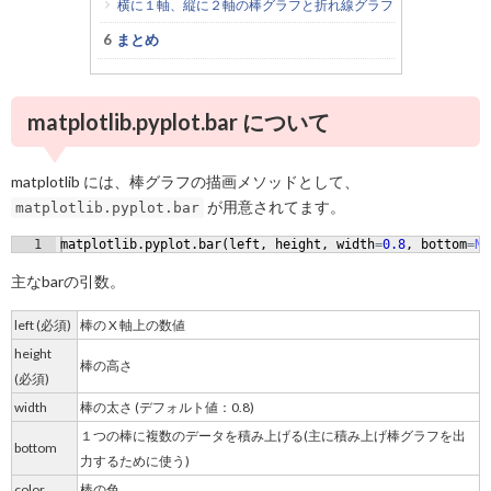
横に１軸、縦に２軸の棒グラフと折れ線グラフ
まとめ
matplotlib.pyplot.bar について
matplotlib には、棒グラフの描画メソッドとして、
が用意されてます。
matplotlib.pyplot.bar
1
matplotlib
.
pyplot
.
bar
(
left
, 
height
, 
width
=
0.8
, 
bottom
=
No
主なbarの引数。
left (必須)
棒の X 軸上の数値
height
棒の高さ
(必須)
width
棒の太さ (デフォルト値：0.8)
１つの棒に複数のデータを積み上げる(主に積み上げ棒グラフを出
bottom
力するために使う)
color
棒の色