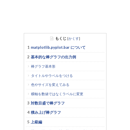
もくじ
[
かくす
]
matplotlib.pyplot.bar について
基本的な棒グラフの出力例
棒グラフ基本形
タイトルやラベルをつける
色やサイズを変えてみる
横軸を数値ではなくラベルに変更
対数目盛で棒グラフ
積み上げ棒グラフ
上級編