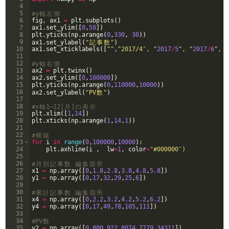
4
5
#y
軸
左
側
6
fig
, 
ax1
=
plt
.
subplots
(
)
7
ax1
.
set_ylim
([
0
,
50
])
8
plt
.
yticks
(
np
.
arange
(
0
,
330
, 
30
))
9
ax1
.
set_ylabel
(
"
記
事
数
"
)
10
ax1
.
set_xticklabels
([
""
,
"2017/4″, "
2017
/
5
", "
2017
/
6
", "
11
12
#y
軸
右
側
13
ax2
=
plt
.
twinx
(
)
14
ax2
.
set_ylim
([
0
,
100000
])
15
plt
.
yticks
(
np
.
arange
(
0
,
110000
,
10000
))
16
ax2
.
set_ylabel
(
"PV
数
"
)
17
18
#x
軸
1~12[
月
]
の
表
示
19
plt
.
xlim
([
1
,
14
])
20
plt
.
xticks
(
np
.
arange
(
1
,
14
,
1
))
21
22
#
横
線
23
for
i
in
range
(
0
,
100000
,
10000
)
:
24
plt
.
axhline
(
i
 ,  
lw
=
1
, 
color
=
"#000000″)
25
26
#
月
別
記
事
数
編
集
箇
所
27
x1
=
np
.
array
([
0
,
1.8
,
2.8
,
3.8
,
4.8
,
5.8
])
28
y1
=
np
.
array
([
0
,
17
,
32
,
29
,
25
,
6
])
29
30
#
累
計
記
事
数
編
集
箇
所
31
x4
=
np
.
array
([
0
,
2.2
,
3.2
,
4.2
,
5.2
,
6.2
])
32
y4
=
np
.
array
([
0
,
17
,
49
,
78
,
105
,
111
])
33
34
#PV
数
35
y2
=
np
.
array
([
0
,
800
,
922
,
8074
,
7779
,
34311
])