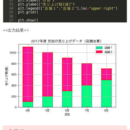
12
plt
.
xlabel
(
"
月
別
"
)
13
plt
.
ylabel
(
"
売
り
上
げ
額
[
億
]"
)
14
plt
.
legend
([
"
店
舗
１
"
,
"
店
舗
２
"
]
,
loc
=
"upper right"
)
15
plt
.
grid
(
)
16
17
plt
.
show
(
)
<<出力結果>>