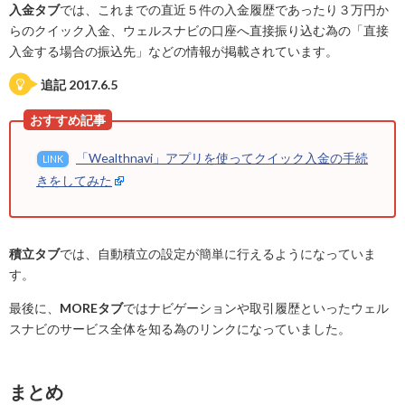
入金タブ
では、これまでの直近５件の入金履歴であったり３万円か
らのクイック入金、ウェルスナビの口座へ直接振り込む為の「直接
入金する場合の振込先」などの情報が掲載されています。
追記 2017.6.5
「Wealthnavi」アプリを使ってクイック入金の手続
LINK
きをしてみた
積立タブ
では、自動積立の設定が簡単に行えるようになっていま
す。
最後に、
MOREタブ
ではナビゲーションや取引履歴といったウェル
スナビのサービス全体を知る為のリンクになっていました。
まとめ