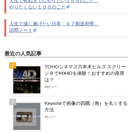
人生で死ぬまでにやりたい１００のこと、
やりたくない１００のこと
人生で成し遂げたい日本「４７都道府県」
訪問ノート
最近の人気記事
TOHOシネマズ六本木ヒルズ スクリー
ン８でMX4Dを体験！おすすめの座席
は？
85ビュー
Keynoteで画像の四隅（角）を丸くする
方法
8ビュー