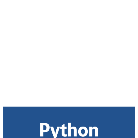
クレジットカード
ネタ・日常
機械学習
ブログ運営
カスタマイズ
運営報告
WordPress
プロフィール
お問い合わせ
サイトマップ