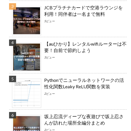
JCBプラチナカードで空港ラウンジを
利用！同伴者は一名まで無料
5ビュー
【auひかり】レンタルwifiルーターは不
要！自前で節約しよう
3ビュー
Pythonでニューラルネットワークの活
性化関数Leaky ReLU関数を実装
2ビュー
坂上忍流ディープな夜遊びで坂上忍さ
んが訪れた場所全編分まとめ
2ビュー