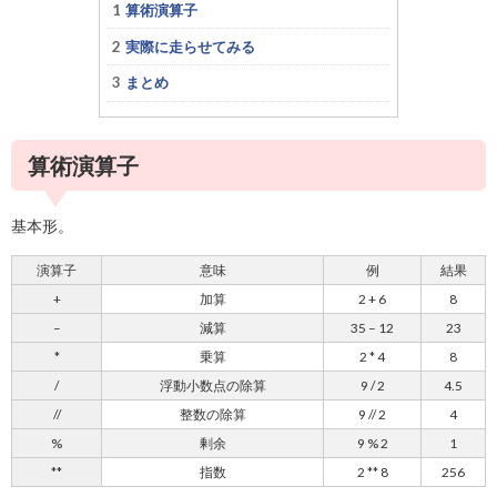
算術演算子
実際に走らせてみる
まとめ
算術演算子
基本形。
演算子
意味
例
結果
+
加算
2 + 6
8
–
減算
35 – 12
23
*
乗算
2 * 4
8
/
浮動小数点の除算
9 / 2
4.5
//
整数の除算
9 // 2
4
%
剰余
9 % 2
1
**
指数
2 ** 8
256