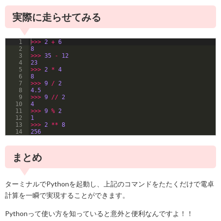
実際に走らせてみる
1
>>>
2
+
6
2
8
3
>>>
35
-
12
4
23
5
>>>
2
*
4
6
8
7
>>>
9
/
2
8
4.5
9
>>>
9
//
2
10
4
11
>>>
9
%
2
12
1
13
>>>
2
**
8
14
256
まとめ
ターミナルでPythonを起動し、上記のコマンドをたたくだけで電卓
計算を一瞬で実現することができます。
Pythonって使い方を知っていると意外と便利なんですよ！！