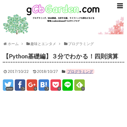
gCbGarden
ライフスタイル
ガジェット
ライフハック
ホーム
趣味とエンタメ
プログラミング
資産運用
【Python基礎編】３分でわかる！四則演算
英語
2017/10/22
2018/10/27
プログラミング
趣味とエンタメ
error
0
0
0
プログラミング
ごはん
スターバックス