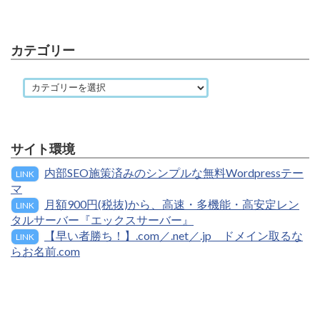
カテゴリー
サイト環境
内部SEO施策済みのシンプルな無料Wordpressテー
LINK
マ
月額900円(税抜)から、高速・多機能・高安定レン
LINK
タルサーバー『エックスサーバー』
【早い者勝ち！】.com／.net／.jp ドメイン取るな
LINK
らお名前.com