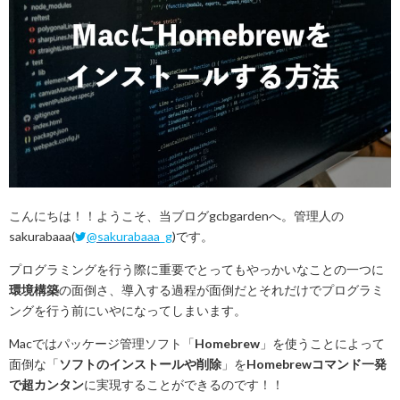
こんにちは！！ようこそ、当ブログgcbgardenへ。管理人の
sakurabaaa(
@sakurabaaa_g
)です。
プログラミングを行う際に重要でとってもやっかいなことの一つに
環境構築
の面倒さ、導入する過程が面倒だとそれだけでプログラミ
ングを行う前にいやになってしまいます。
Macではパッケージ管理ソフト「
Homebrew
」を使うことによって
面倒な「
ソフトのインストールや削除
」を
Homebrewコマンド一発
で超カンタン
に実現することができるのです！！