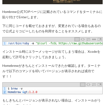
Hombrew公式TOPページに記載されているコマンドをターミナルに
貼り付けてEnterします。
下に同じコードを載せておきますが、変更されている場合もあるの
で公式よりコピーしたものを利用することをオススメします。
1
/
usr
/
bin
/
ruby
-
e
"$(curl -fsSL https://raw.githubuserconten
インストール時にエラーメッセージが出てしまう場合は、Xcodeを
起動して許可をクリックしておきましょう。
Homebrewがきちんとインストールできたか確認します。ターミナ
ルで以下のコマンドを叩いてバージョンが表示されれば成功で
す！！
1
$
brew
-
v
2
Homebrew
&
gt
;
1.2.0
もしきちんとバージョンが表示されない場合は、インストールがう