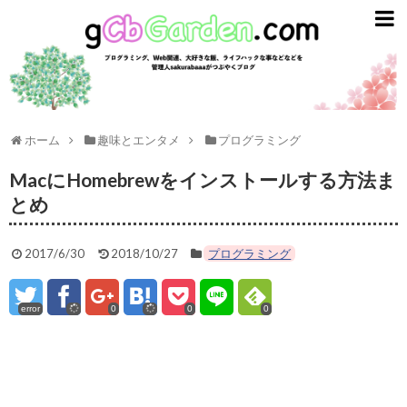
gCbGarden
ライフスタイル
ガジェット
ライフハック
ホーム
趣味とエンタメ
プログラミング
資産運用
MacにHomebrewをインストールする方法ま
とめ
英語
2017/6/30
2018/10/27
プログラミング
趣味とエンタメ
プログラミング
error
0
0
0
ごはん
スターバックス