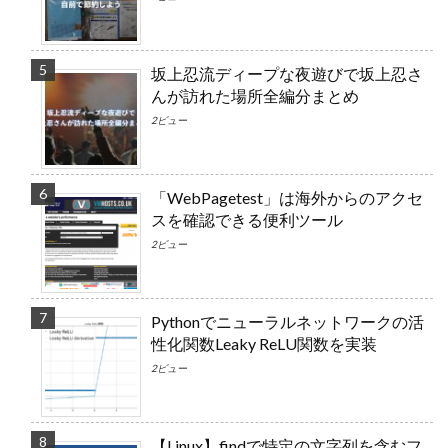
坂上忍流ディープな夜遊びで坂上忍さ
んが訪れた場所全編分まとめ
2ビュー
「WebPagetest」は海外からのアクセ
スを確認できる便利ツール
2ビュー
Pythonでニューラルネットワークの活
性化関数Leaky ReLU関数を実装
2ビュー
【Linux】findで特定の文字列を含むフ