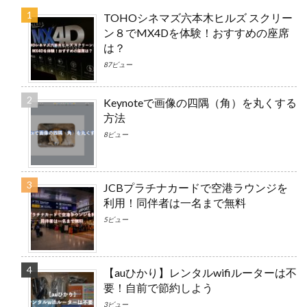
TOHOシネマズ六本木ヒルズ スクリー
ン８でMX4Dを体験！おすすめの座席
は？
87ビュー
Keynoteで画像の四隅（角）を丸くする
方法
8ビュー
JCBプラチナカードで空港ラウンジを
利用！同伴者は一名まで無料
5ビュー
【auひかり】レンタルwifiルーターは不
要！自前で節約しよう
3ビュー