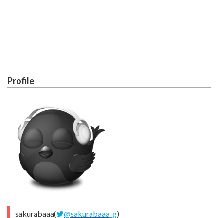
Profile
sakurabaaa(
@sakurabaaa_g
)