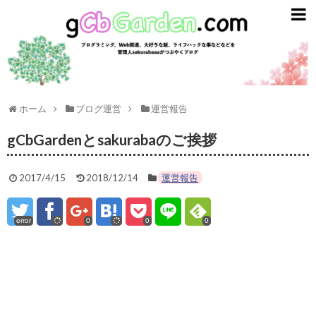
gCbGarden
ライフスタイル
ガジェット
ライフハック
ホーム
ブログ運営
運営報告
資産運用
gCbGardenとsakurabaのご挨拶
英語
2017/4/15
2018/12/14
運営報告
趣味とエンタメ
error
0
0
0
プログラミング
ごはん
スターバックス